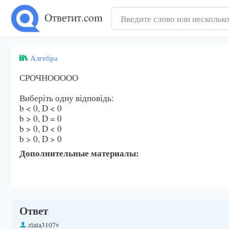
Ответит.com
Алгебра
СРОЧНООООО
Виберіть одну відповідь:
b < 0, D < 0
b > 0, D = 0
b > 0, D < 0
b > 0, D > 0
Дополнительные материалы:
Ответ
zlata3107v