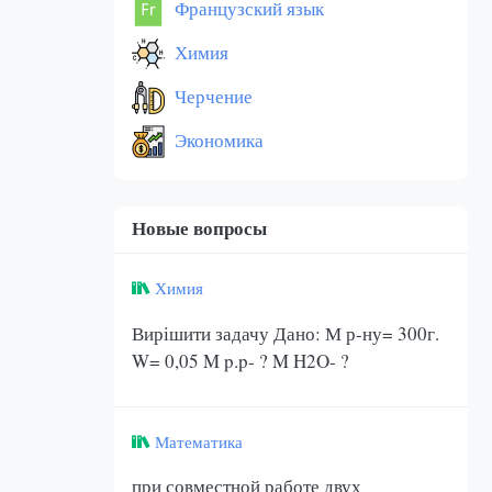
Французский язык
Химия
Черчение
Экономика
Новые вопросы
Химия
Вирішити задачу Дано: М р-ну= 300г.
W= 0,05 M p.p- ? M H2O- ?
Математика
при совместной работе двух