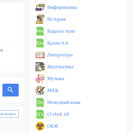
Информатика
История
Кыргыз тили
Қазақ тiлi
та
Литература
Математика
Музыка
МХК
Немецкий язык
Оʻzbek tili
й вопрос
ОБЖ