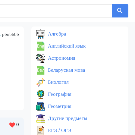
Алгебра
pbobbbb
Английский язык
Астрономия
Беларуская мова
Биология
География
Геометрия
Другие предметы
0
ЕГЭ / ОГЭ