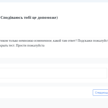
 Сподіваюсь тобі це допоможе)
сунком только немножко измененное, какой там ответ? Подскажи пожалуйс
ткрыть тест. Прости пожалуйста
Следующи